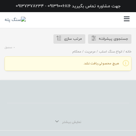
جهت مشاوره تماس بگیرید 09139006816 - 09137378234
جستجوی پیشرفته
مرتب سازی
0 محصول
خانه
/
انواع سنگ اسلب
/
مرمریت
/ محکام
هیچ محصولی یافت نشد.