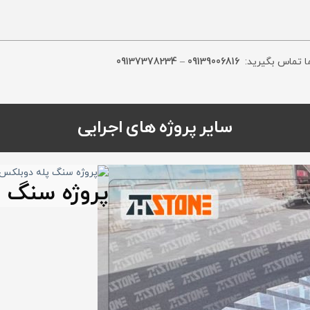
ا تماس بگیرید:
09139006816
–
09137378234
سایر پروژه های اجرایی
پروژه سنگ 