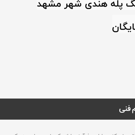
گ پله هندی شهر مشهد
یگان
م فنی